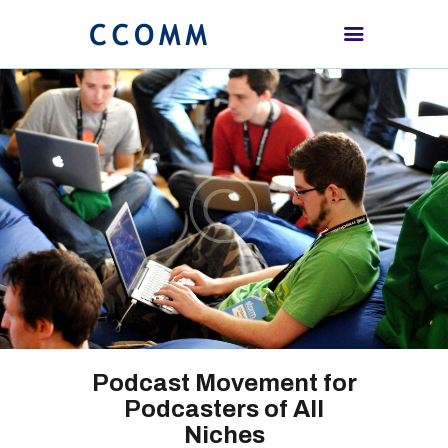
HOME
ABOUT
PROCEEDING
SCHEDULE
REGISTRATION
CONTACTS US
Podcast Movement for
Podcasters of All
Niches