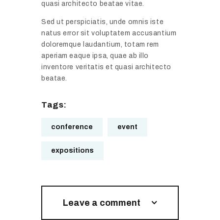
d
t
quasi architecto beatae vitae.
S
C
a
u
Sed ut perspiciatis, unde omnis iste
o
l
m
natus error sit voluptatem accusantium
n
T
m
doloremque laudantium, totam rem
C
r
i
aperiam eaque ipsa, quae ab illo
a
a
inventore veritatis et quasi architecto
t
l
v
beatae.
A
i
e
P
f
l
Tags:
A
o
C
C
r
o
conference
event
V
n
n
i
i
f
expositions
d
a
e
e
V
r
o
i
e
R
d
n
Leave a comment
e
e
c
v