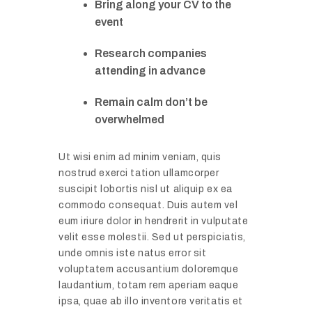
Bring along your CV to the
event
Research companies
attending in advance
N
D
Remain calm don’t be
o
i
overwhelmed
r
g
w
i
Ut wisi enim ad minim veniam, quis
e
t
nostrud exerci tation ullamcorper
g
a
suscipit lobortis nisl ut aliquip ex ea
i
l
commodo consequat. Duis autem vel
a
T
eum iriure dolor in hendrerit in vulputate
n
r
velit esse molestii. Sed ut perspiciatis,
D
a
unde omnis iste natus error sit
i
v
voluptatem accusantium doloremque
V
g
laudantium, totam rem aperiam eaque
e
i
i
ipsa, quae ab illo inventore veritatis et
l