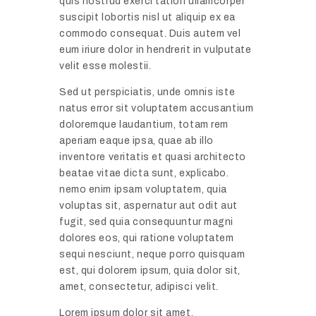
quis nostrud exerci tation ullamcorper
suscipit lobortis nisl ut aliquip ex ea
commodo consequat. Duis autem vel
eum iriure dolor in hendrerit in vulputate
velit esse molestii.
Sed ut perspiciatis, unde omnis iste
natus error sit voluptatem accusantium
doloremque laudantium, totam rem
aperiam eaque ipsa, quae ab illo
inventore veritatis et quasi architecto
beatae vitae dicta sunt, explicabo.
nemo enim ipsam voluptatem, quia
voluptas sit, aspernatur aut odit aut
fugit, sed quia consequuntur magni
dolores eos, qui ratione voluptatem
sequi nesciunt, neque porro quisquam
est, qui dolorem ipsum, quia dolor sit,
amet, consectetur, adipisci velit.
Lorem ipsum dolor sit amet,