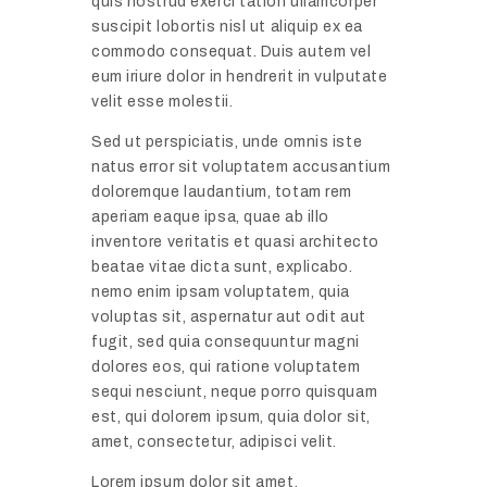
quis nostrud exerci tation ullamcorper
suscipit lobortis nisl ut aliquip ex ea
commodo consequat. Duis autem vel
eum iriure dolor in hendrerit in vulputate
velit esse molestii.
Sed ut perspiciatis, unde omnis iste
natus error sit voluptatem accusantium
doloremque laudantium, totam rem
aperiam eaque ipsa, quae ab illo
inventore veritatis et quasi architecto
beatae vitae dicta sunt, explicabo.
nemo enim ipsam voluptatem, quia
voluptas sit, aspernatur aut odit aut
fugit, sed quia consequuntur magni
dolores eos, qui ratione voluptatem
sequi nesciunt, neque porro quisquam
est, qui dolorem ipsum, quia dolor sit,
amet, consectetur, adipisci velit.
Lorem ipsum dolor sit amet,