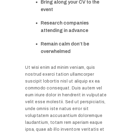
Bring along your CV to the
n
event
l
i
Research companies
n
attending in advance
e
T
M
Remain calm don’t be
h
a
overwhelmed
i
r
n
k
g
Ut wisi enim ad minim veniam, quis
e
s
nostrud exerci tation ullamcorper
t
suscipit lobortis nisl ut aliquip ex ea
Y
i
commodo consequat. Duis autem vel
o
C
n
eum iriure dolor in hendrerit in vulputate
u
o
g
velit esse molestii. Sed ut perspiciatis,
C
n
S
unde omnis iste natus error sit
a
f
t
voluptatem accusantium doloremque
n
e
laudantium, totam rem aperiam eaque
r
T
r
ipsa, quae ab illo inventore veritatis et
a