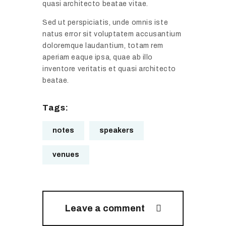
a
e
quasi architecto beatae vitae.
t
k
n
e
Sed ut perspiciatis, unde omnis iste
e
c
g
natus error sit voluptatem accusantium
w
e
i
doloremque laudantium, totam rem
i
s
e
aperiam eaque ipsa, quae ab illo
t
Y
inventore veritatis et quasi architecto
s
h
o
beatae.
a
Y
u
t
o
D
Tags:
P
u
o
u
t
n
notes
speakers
b
o
’
c
A
t
venues
o
n
W
n
y
a
F
C
n
l
o
t
Leave a comment
o
n
t
r