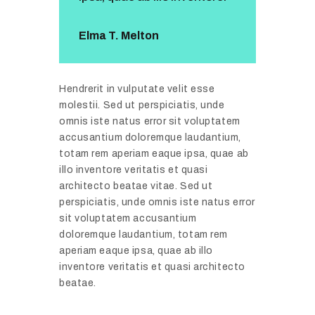
Elma T. Melton
Hendrerit in vulputate velit esse
molestii. Sed ut perspiciatis, unde
I
omnis iste natus error sit voluptatem
m
accusantium doloremque laudantium,
p
totam rem aperiam eaque ipsa, quae ab
r
illo inventore veritatis et quasi
o
architecto beatae vitae. Sed ut
v
perspiciatis, unde omnis iste natus error
e
sit voluptatem accusantium
Y
doloremque laudantium, totam rem
aperiam eaque ipsa, quae ab illo
o
inventore veritatis et quasi architecto
u
beatae.
r
O