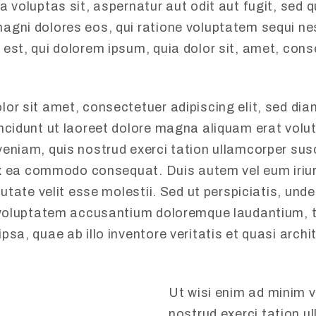
a voluptas sit, aspernatur aut odit aut fugit, sed q
gni dolores eos, qui ratione voluptatem sequi ne
est, qui dolorem ipsum, quia dolor sit, amet, cons
lor sit amet, consectetuer adipiscing elit, sed d
ncidunt ut laoreet dolore magna aliquam erat volut
eniam, quis nostrud exerci tation ullamcorper susc
 ex ea commodo consequat. Duis autem vel eum iriur
putate velit esse molestii. Sed ut perspiciatis, und
t voluptatem accusantium doloremque laudantium,
psa, quae ab illo inventore veritatis et quasi arch
Ut wisi enim ad minim 
nostrud exerci tation u