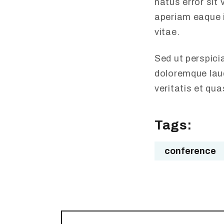
natus error si
aperiam eaque i
vitae.
Sed ut perspici
doloremque laud
veritatis et qu
Tags:
conference