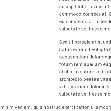
suscipit lobortis nisl ut
commodo consequat. D
eum iriure dolor in hendr
vulputate velit esse mol
Sed ut perspiciatis, un
natus error sit volupta
accusantium doloremqu
totam rem aperiam eaq
ab illo inventore veritat
architecto beatae vita
vel eum iriure dolor in h
vulputate velit esse mo
 minim veniam, quis nostrud exerci tation ullamcor