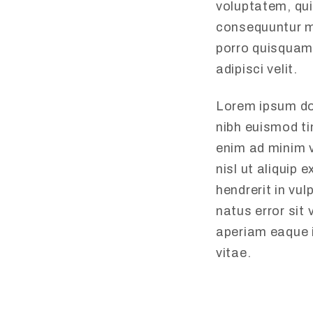
voluptatem, qui
consequuntur ma
porro quisquam 
adipisci velit.
Lorem ipsum do
nibh euismod ti
enim ad minim v
nisl ut aliquip
hendrerit in vul
natus error si
aperiam eaque i
vitae.