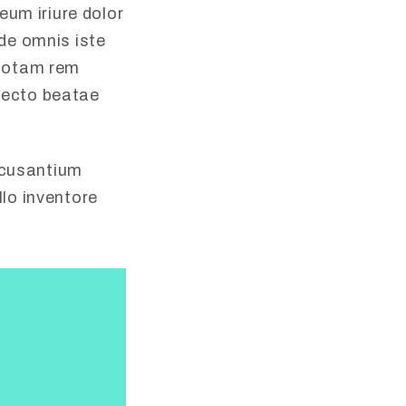
eum iriure dolor
nde omnis iste
 totam rem
itecto beatae
accusantium
lo inventore