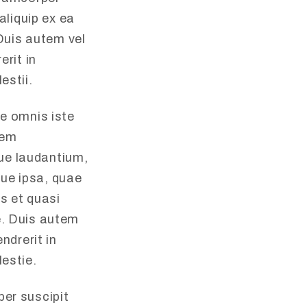
 aliquip ex ea
uis autem vel
erit in
estii.
de omnis iste
tem
e laudantium,
ue ipsa, quae
is et quasi
e. Duis autem
endrerit in
lestie.
per suscipit