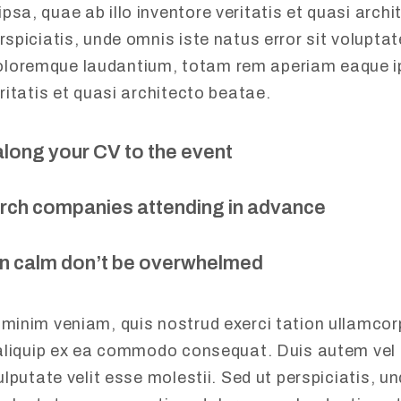
psa, quae ab illo inventore veritatis et quasi arch
erspiciatis, unde omnis iste natus error sit volupta
loremque laudantium, totam rem aperiam eaque i
eritatis et quasi architecto beatae.
along your CV to the event
ch companies attending in advance
n calm don’t be overwhelmed
 minim veniam, quis nostrud exerci tation ullamcor
t aliquip ex ea commodo consequat. Duis autem vel 
vulputate velit esse molestii. Sed ut perspiciatis, u