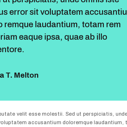
us error sit voluptatem accusanti
o remque laudantium, totam rem
riam eaque ipsa, quae ab illo
entore.
a T. Melton
putate velit esse molestii. Sed ut perspiciatis, und
t voluptatem accusantium doloremque laudantium,