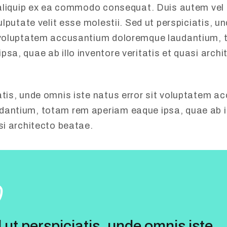
t aliquip ex ea commodo consequat. Duis autem vel 
vulputate velit esse molestii. Sed ut perspiciatis, u
t voluptatem accusantium doloremque laudantium,
psa, quae ab illo inventore veritatis et quasi arch
atis, unde omnis iste natus error sit voluptatem 
antium, totam rem aperiam eaque ipsa, quae ab il
asi architecto beatae.
 ut perspiciatis, unde omnis iste