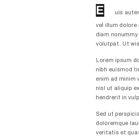
E
uis autem
vel illum dolor
diam nonummy n
volutpat. Ut wi
Lorem ipsum do
nibh euismod ti
enim ad minim v
nisl ut aliquip
hendrerit in vul
Sed ut perspici
doloremque laud
veritatis et qu