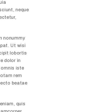
uia
sciunt, neque
ectetur,
iam nonummy
pat. Ut wisi
ipit lobortis
e dolor in
e omnis iste
 totam rem
itecto beatae
veniam, quis
llamcorper