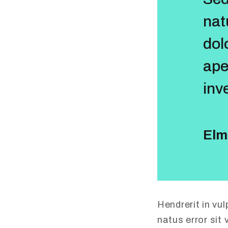
nat
dol
ape
inv
Elm
Hendrerit in vul
natus error si