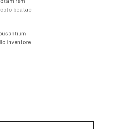
 totam rem
itecto beatae
accusantium
lo inventore