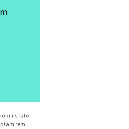
um
e omnis iste
 totam rem