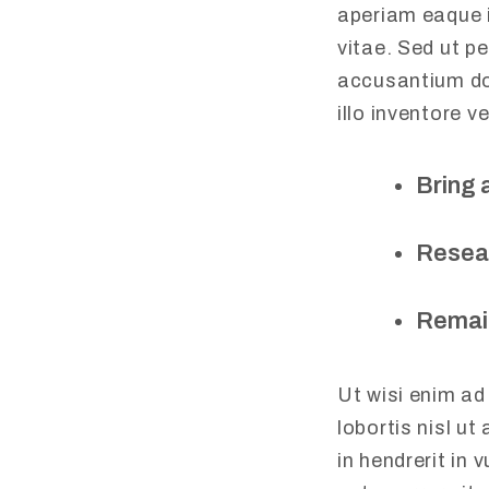
aperiam eaque i
vitae. Sed ut p
accusantium do
illo inventore v
Bring 
Resear
Remai
Ut wisi enim ad
lobortis nisl u
in hendrerit in 