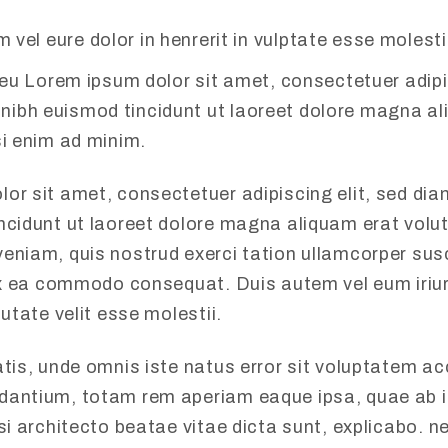
 vel eure dolor in henrerit in vulptate esse moles
e eu Lorem ipsum dolor sit amet, consectetuer adipi
ibh euismod tincidunt ut laoreet dolore magna al
si enim ad minim.
lor sit amet, consectetuer adipiscing elit, sed d
ncidunt ut laoreet dolore magna aliquam erat volut
eniam, quis nostrud exerci tation ullamcorper susc
 ex ea commodo consequat. Duis autem vel eum iriur
putate velit esse molestii.
atis, unde omnis iste natus error sit voluptatem 
antium, totam rem aperiam eaque ipsa, quae ab il
asi architecto beatae vitae dicta sunt, explicabo.