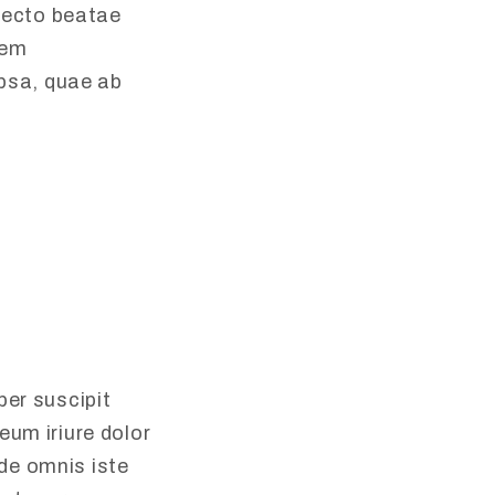
itecto beatae
tem
psa, quae ab
per suscipit
eum iriure dolor
nde omnis iste