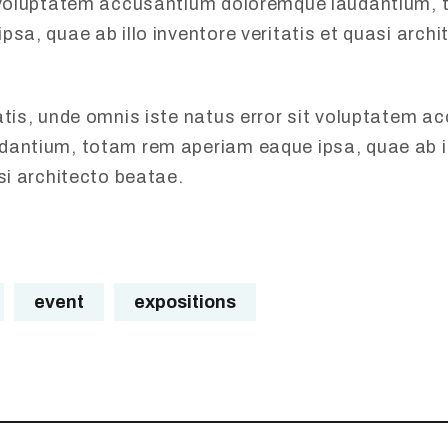
t voluptatem accusantium doloremque laudantium,
psa, quae ab illo inventore veritatis et quasi arch
atis, unde omnis iste natus error sit voluptatem 
antium, totam rem aperiam eaque ipsa, quae ab il
asi architecto beatae.
event
expositions