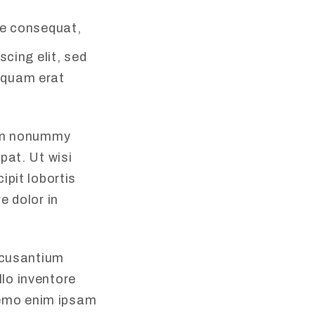
tie consequat,
scing elit, sed
iquam erat
iam nonummy
pat. Ut wisi
ipit lobortis
e dolor in
accusantium
lo inventore
 nemo enim ipsam