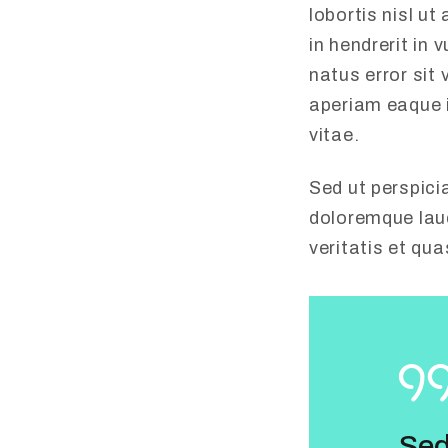
lobortis nisl u
in hendrerit in 
natus error si
aperiam eaque i
vitae.
Sed ut perspici
doloremque laud
veritatis et qu
Sed